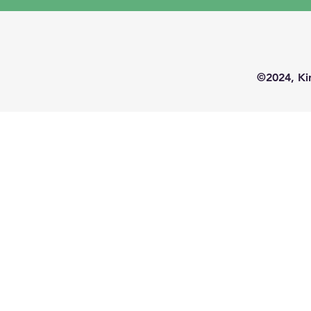
©2024, Ki